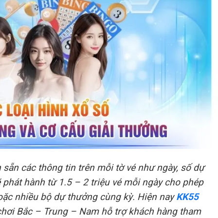
 sẵn các thông tin trên mỗi tờ vé như ngày, số dự
 phát hành từ 1.5 – 2 triệu vé mỗi ngày cho phép
oặc nhiều bộ dự thưởng cùng kỳ. Hiện nay
KK55
 chơi Bắc – Trung – Nam hỗ trợ khách hàng tham