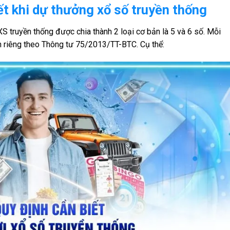
ết khi dự thưởng xổ số truyền thống
S truyền thống được chia thành 2 loại cơ bản là 5 và 6 số. Mỗi
nh riêng theo Thông tư 75/2013/TT-BTC. Cụ thể: