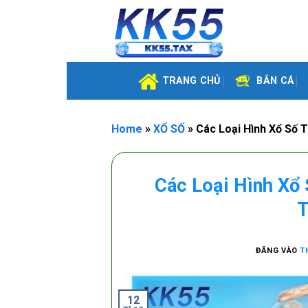
Bỏ
qua
nội
dung
TRANG CHỦ
BẮN CÁ
Home
»
XỔ SỐ
»
Các Loại Hình Xổ Số 
Các Loại Hình Xổ 
T
ĐĂNG VÀO
T
12