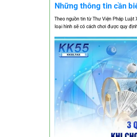
Những thông tin cần bi
Theo nguồn tin từ Thư Viện Pháp Luật X
loại hình sẽ có cách chơi được quy đị