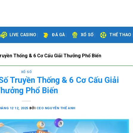
LIVE CASINO
ĐÁ GÀ
XỔ SỐ
THỂ THAO
Truyền Thống & 6 Cơ Cấu Giải Thưởng Phổ Biến
XỔ SỐ
Số Truyền Thống & 6 Cơ Cấu Giải
hưởng Phổ Biến
HÁNG 12 12, 2025
BỞI
CEO NGUYỄN THẾ ANH