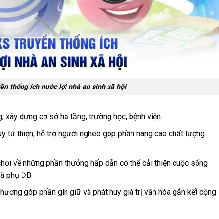
ền thống ích nước lợi nhà an sinh xã hội
 xây dựng cơ sở hạ tầng, trường học, bệnh viện.
ỹ từ thiện, hỗ trợ người nghèo góp phần nâng cao chất lượng
chơi về những phần thưởng hấp dẫn có thể cải thiện cuộc sống
và phụ ĐB.
phương góp phần gìn giữ và phát huy giá trị văn hóa gắn kết cộng