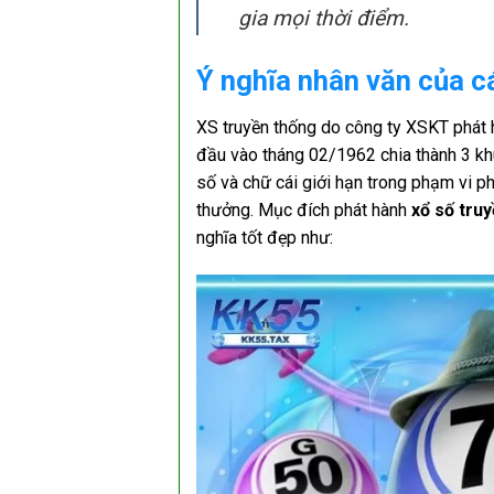
gia mọi thời điểm.
Ý nghĩa nhân văn của cá
XS truyền thống do công ty XSKT phát h
đầu vào tháng 02/1962 chia thành 3 k
số và chữ cái giới hạn trong phạm vi p
thưởng. Mục đích phát hành
xổ số tru
nghĩa tốt đẹp như: