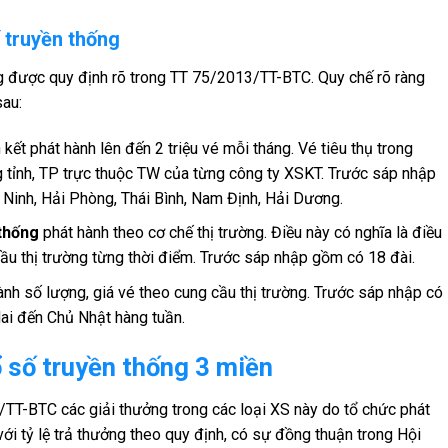
 truyền thống
ng được quy định rõ trong TT 75/2013/TT-BTC. Quy chế rõ ràng
sau:
kết phát hành lên đến 2 triệu vé mỗi tháng. Vé tiêu thụ trong
g tỉnh, TP trực thuộc TW của từng công ty XSKT. Trước sáp nhập
 Ninh, Hải Phòng, Thái Bình, Nam Định, Hải Dương.
 thống
phát hành theo cơ chế thị trường. Điều này có nghĩa là điều
cầu thị trường từng thời điểm. Trước sáp nhập gồm có 18 đài.
nh số lượng, giá vé theo cung cầu thị trường. Trước sáp nhập có
Hai đến Chủ Nhật hàng tuần.
 số truyền thống 3 miền
TT-BTC các giải thưởng trong các loại XS này do tổ chức phát
ới tỷ lệ trả thưởng theo quy định, có sự đồng thuận trong Hội