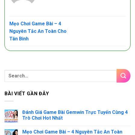
Mẹo Chơi Game Bài – 4
Nguyên Tắc An Toàn Cho
Tân Binh
BÀI VIẾT GẦN ĐÂY
Đánh Giá Game Bài Gemwin Trực Tuyến Cùng 4
Trò Chơi Hot Nhất
Không
có
Mẹo Chơi Game Bài – 4 Nguyên Tắc An Toàn
bình