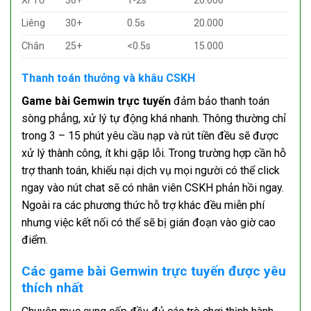
Xì Tố
30+
1-2s
20.000
Liêng
30+
0.5s
20.000
Chắn
25+
<0.5s
15.000
Thanh toán thưởng và khâu CSKH
Game bài Gemwin trực tuyến
đảm bảo thanh toán
sòng phẳng, xử lý tự động khá nhanh. Thông thường chỉ
trong 3 – 15 phút yêu cầu nạp và rút tiền đều sẽ được
xử lý thành công, ít khi gặp lỗi. Trong trường hợp cần hỗ
trợ thanh toán, khiếu nại dịch vụ mọi người có thể click
ngay vào nút chat sẽ có nhân viên CSKH phản hồi ngay.
Ngoài ra các phương thức hỗ trợ khác đều miễn phí
nhưng việc kết nối có thể sẽ bị gián đoạn vào giờ cao
điểm.
Các game bài Gemwin trực tuyến được yêu
thích nhất