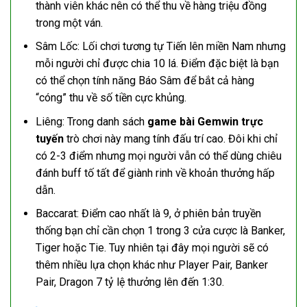
thành viên khác nên có thể thu về hàng triệu đồng
trong một ván.
Sâm Lốc: Lối chơi tương tự Tiến lên miền Nam nhưng
mỗi người chỉ được chia 10 lá. Điểm đặc biệt là bạn
có thể chọn tính năng Báo Sâm để bắt cả hàng
“cóng” thu về số tiền cực khủng.
Liêng: Trong danh sách
game bài Gemwin trực
tuyến
trò chơi này mang tính đấu trí cao. Đôi khi chỉ
có 2-3 điểm nhưng mọi người vẫn có thể dùng chiêu
đánh buff tố tất để giành rinh về khoản thưởng hấp
dẫn.
Baccarat: Điểm cao nhất là 9, ở phiên bản truyền
thống bạn chỉ cần chọn 1 trong 3 cửa cược là Banker,
Tiger hoặc Tie. Tuy nhiên tại đây mọi người sẽ có
thêm nhiều lựa chọn khác như Player Pair, Banker
Pair, Dragon 7 tỷ lệ thưởng lên đến 1:30.