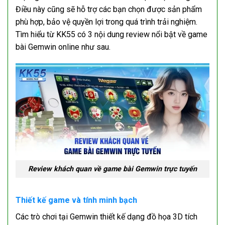
Điều này cũng sẽ hỗ trợ các bạn chọn được sản phẩm
phù hợp, bảo vệ quyền lợi trong quá trình trải nghiệm.
Tìm hiểu từ KK55 có 3 nội dung review nổi bật về game
bài Gemwin online như sau.
Review khách quan về game bài Gemwin trực tuyến
Thiết kế game và tính minh bạch
Các trò chơi tại Gemwin thiết kế dạng đồ họa 3D tích