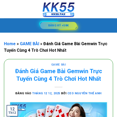
Bỏ
qua
nội
dung
ĐĂNG KÝ +58K
Home
»
GAME BÀI
»
Đánh Giá Game Bài Gemwin Trực
Tuyến Cùng 4 Trò Chơi Hot Nhất
GAME BÀI
Đánh Giá Game Bài Gemwin Trực
Tuyến Cùng 4 Trò Chơi Hot Nhất
ĐĂNG VÀO
THÁNG 12 12, 2025
BỞI
CEO NGUYỄN THẾ ANH
12
Th12