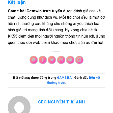
Kết luận
Game bài Gemwin trực tuyến
được đánh giá cao về
chất lượng cũng như dịch vụ. Mỗi trò chơi đều là một cơ
hội rinh thưởng cực khủng cho những ai yêu thích loại
hình giải trí mang tính đối kháng. Hy vọng chia sẻ từ
KK55 đem đến mọi người nguồn thông tin hữu ích, đừng
quên theo dõi web tham khảo mẹo chơi, săn ưu đãi hot.
Bài viết này được đăng trong
GAME BÀI
. Đánh dấu
liên kết
thường trực
.
CEO NGUYỄN THẾ ANH