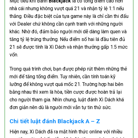
Mục tiêu khi đánh
Blackjack
là có tổng điểm cao hơn
nhà cái nhưng không vượt quá 21 và nhận tỷ lệ 1:1 nếu
thắng. Điều đặc biệt của tựa game này là chỉ cần thi đấu
với Dealer chứ không cần cạnh tranh với những người
khác. Nhờ đó, đảm bảo người mới dễ dàng làm quen và
tăng tỷ lệ trúng thưởng. Nếu điểm số hai lá đầu tiên đủ
21 sẽ được tính là Xì Dách và nhận thưởng gấp 1.5 mức
vốn.
Trong quá trình chơi, bạn được phép rút thêm những thẻ
mới để tăng tổng điểm. Tuy nhiên, cần tính toán kỹ
lưỡng để không vượt quá mốc 21. Trường hợp hai bên
bằng nhau thì xem là hòa, tiền cược được hoàn trả lại
cho người tham gia. Nhìn chung, luật đánh Xì Dách khá
đơn giản nên dù là người mới vẫn tự tin thử sức.
Chi tiết luật đánh Blackjack A – Z
Hiện nay, Xì Dách đã ra mắt hình thức online với nhiều