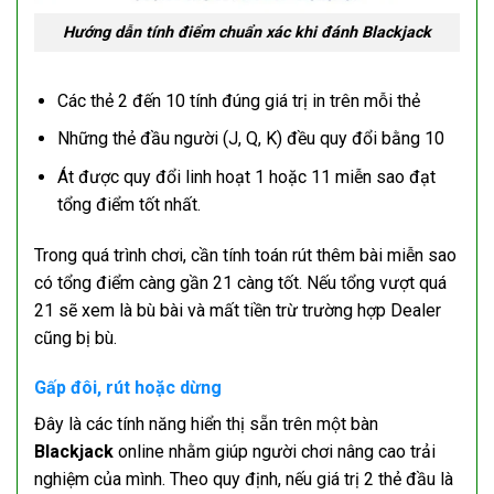
Hướng dẫn tính điểm chuẩn xác khi đánh Blackjack
Các thẻ 2 đến 10 tính đúng giá trị in trên mỗi thẻ
Những thẻ đầu người (J, Q, K) đều quy đổi bằng 10
Át được quy đổi linh hoạt 1 hoặc 11 miễn sao đạt
tổng điểm tốt nhất.
Trong quá trình chơi, cần tính toán rút thêm bài miễn sao
có tổng điểm càng gần 21 càng tốt. Nếu tổng vượt quá
21 sẽ xem là bù bài và mất tiền trừ trường hợp Dealer
cũng bị bù.
Gấp đôi, rút hoặc dừng
Đây là các tính năng hiển thị sẵn trên một bàn
Blackjack
online nhằm giúp người chơi nâng cao trải
nghiệm của mình. Theo quy định, nếu giá trị 2 thẻ đầu là