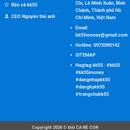
Chi, Lê Minh Xuân, Bình
Bắn cá kk55
Chánh, Thành phố Hồ
CEO Nguyễn thế anh
Chí Minh, Việt Nam
Email:
kk55money@gmail.com
Hotline: 0973090142
SITEMAP
Hagtag kk55 : #kk55
#kk55money
#dangnhapkk55
#dangkykk55
#trangchukk55
Copyright 2026 ©
ĐẠI CA NÈ CON