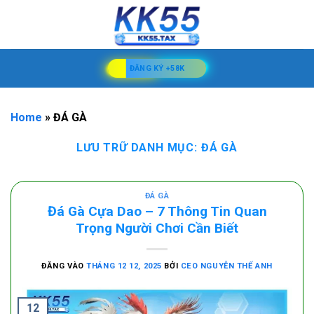
Bỏ
qua
nội
dung
ĐĂNG KÝ +58K
Home
»
ĐÁ GÀ
LƯU TRỮ DANH MỤC:
ĐÁ GÀ
ĐÁ GÀ
Đá Gà Cựa Dao – 7 Thông Tin Quan
Trọng Người Chơi Cần Biết
ĐĂNG VÀO
THÁNG 12 12, 2025
BỞI
CEO NGUYỄN THẾ ANH
12