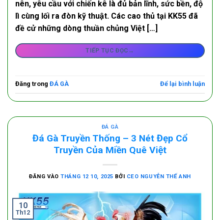
nên, yêu cầu với chiến kê là đủ bản lĩnh, sức bền, độ
lì cùng lối ra đòn kỹ thuật. Các cao thủ tại KK55 đã
đề cử những dòng thuần chủng Việt […]
→
TIẾP TỤC ĐỌC
Đăng trong
ĐÁ GÀ
Để lại bình luận
ĐÁ GÀ
Đá Gà Truyền Thống – 3 Nét Đẹp Cổ
Truyền Của Miền Quê Việt
ĐĂNG VÀO
THÁNG 12 10, 2025
BỞI
CEO NGUYỄN THẾ ANH
10
Th12