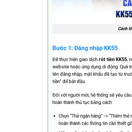
Cách th
Bước 1: Đăng nhập KK55
Để thực hiện giao dịch
rút tiền KK55
, 
website hoặc ứng dụng di động. Quá trì
tên đăng nhập, mật khẩu đã tạo từ trước
tiền” để bắt đầu.
Đối với người mới, hệ thống sẽ yêu cầu
hoàn thành thủ tục bằng cách:
Chọn “Thẻ ngân hàng” -> “Thêm thẻ 
hoàn thành các thông tin cần thiết g