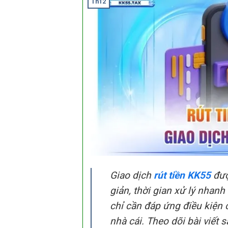
Th12
Giao dịch
rút tiền KK55
đượ
giản, thời gian xử lý nhan
chỉ cần đáp ứng điều kiện 
nhà cái. Theo dõi bài viết